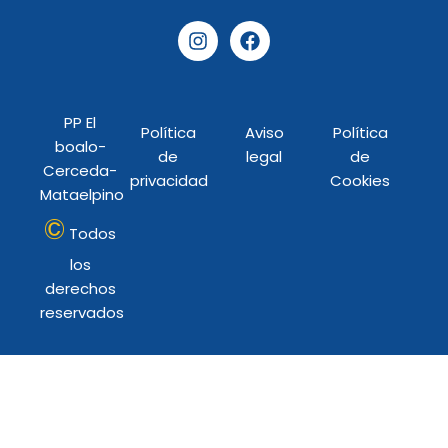
I
F
n
a
s
c
t
e
a
b
PP El
g
o
Política
Aviso
Política
r
o
boalo-
de
legal
de
a
k
Cerceda-
privacidad
Cookies
m
Mataelpino
©
Todos
los
derechos
reservados