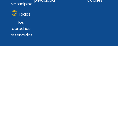
privacidad
Cookies
m
Mataelpino
©
Todos
los
derechos
reservados