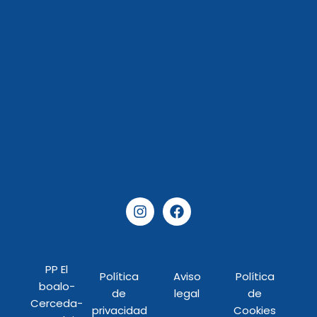
I
F
n
a
s
c
t
e
a
b
PP El
g
o
Política
Aviso
Política
r
o
boalo-
de
legal
de
a
k
Cerceda-
privacidad
Cookies
m