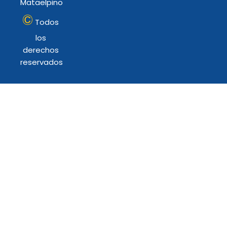
Mataelpino
©
Todos
los
derechos
reservados