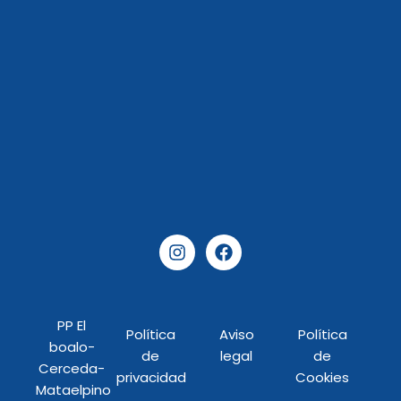
I
F
n
a
s
c
t
e
a
b
PP El
g
o
Política
Aviso
Política
r
o
boalo-
de
legal
de
a
k
Cerceda-
privacidad
Cookies
m
Mataelpino