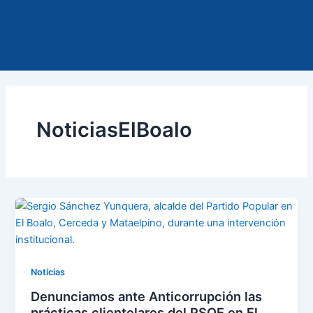
Ir
al
contenido
NoticiasElBoalo
Noticias
Denunciamos ante Anticorrupción las
prácticas clientelares del PSOE en El