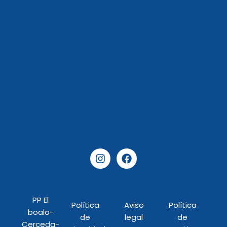
I
F
n
a
s
c
t
e
a
b
PP El
g
o
Política
Aviso
Política
r
o
boalo-
de
legal
de
a
k
Cerceda-