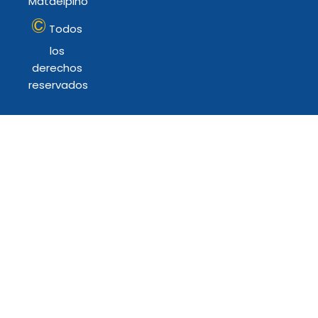
Mataelpino
©
Todos
los
derechos
reservados