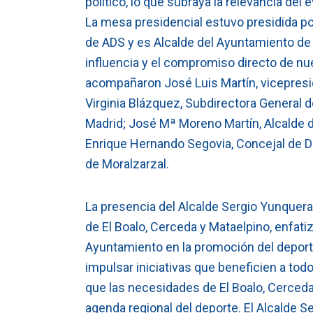
político, lo que subraya la relevancia del 
La mesa presidencial estuvo presidida po
de ADS y es Alcalde del Ayuntamiento de El
influencia y el compromiso directo de nu
acompañaron José Luis Martín, vicepreside
Virginia Blázquez, Subdirectora General
Madrid; José Mª Moreno Martín, Alcalde de
Enrique Hernando Segovia, Concejal de D
de Moralzarzal.
La presencia del Alcalde Sergio Yunquer
de El Boalo, Cerceda y Mataelpino, enfatiza
Ayuntamiento en la promoción del deporte 
impulsar iniciativas que beneficien a t
que las necesidades de El Boalo, Cerced
agenda regional del deporte. El Alcalde S