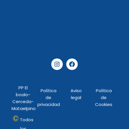
I
F
n
a
s
c
t
e
a
b
PP El
g
o
Política
Aviso
Política
r
o
boalo-
de
legal
de
a
k
Cerceda-
privacidad
Cookies
m
Mataelpino
©
Todos
los